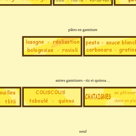
pâtes en garniture
autres garnitures - riz et quinoa ...
oeuf